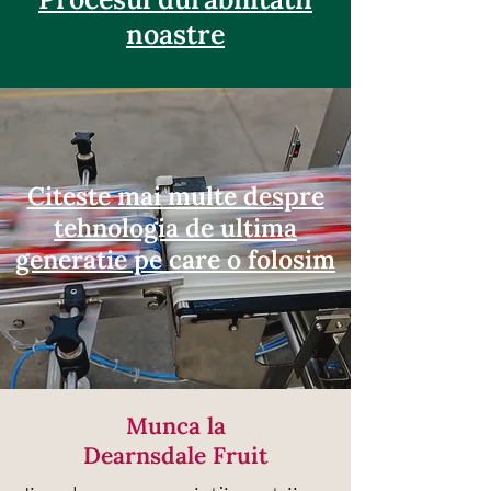
noastre
Citeste mai multe despre
tehnologia de ultima
generatie pe care o folosim
Munca la
Dearnsdale Fruit