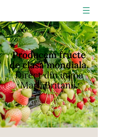
Producem fructe
de clasa mondiala.
Direct din inima
Marii Britanii.