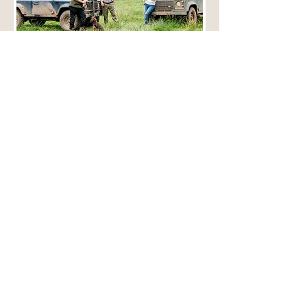
Contactează-ne
Contactați-ne prin e-mail sau telefon sau
trimiteți-ne un mesaj în formularul de mai
jos:
enquiries@dearnsdalefruit.co.uk
T:
01785 780394
Prenume
Email
Nume
Subiect