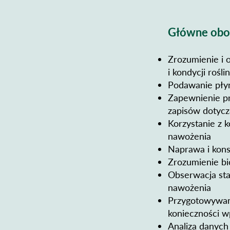
Główne obo
Zrozumienie i 
i kondycji rośli
Podawanie pły
Zapewnienie p
zapisów dotyczą
Korzystanie z 
nawożenia
Naprawa i kon
Zrozumienie bio
Obserwacja stan
nawożenia
Przygotowywan
konieczności 
Analiza danych