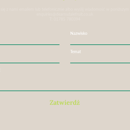
 się z nami emailem lub telefonicznie albo wyślij wiadomość w poniższym
enquiries@dearnsdalefruit.co.uk
T: 01785 780394
Nazwisko
Temat
ć
Zatwierdż