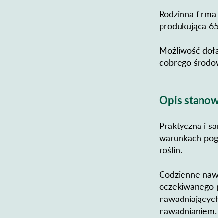
Rodzinna firma
produkująca 65
Możliwość dołą
dobrego środow
Opis stanow
Praktyczna i s
warunkach pog
roślin.
Codzienne nawo
oczekiwanego p
nawadniających
nawadnianiem.