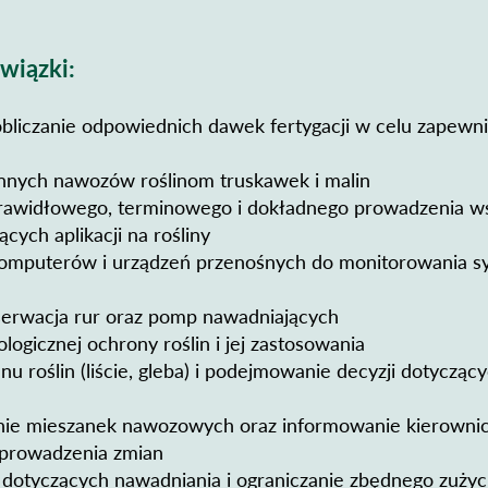
wiązki:
obliczanie odpowiednich dawek fertygacji w celu zapewn
n
nnych nawozów roślinom truskawek i malin
rawidłowego, terminowego i dokładnego prowadzenia ws
cych aplikacji na rośliny
komputerów i urządzeń przenośnych do monitorowania 
serwacja rur oraz pomp nawadniających
logicznej ochrony roślin i jej zastosowania
u roślin (liście, gleba) i podejmowanie decyzji dotycząc
ie mieszanek nawozowych oraz informowanie kierowni
wprowadzenia zmian
 dotyczących nawadniania i ograniczanie zbędnego zuży