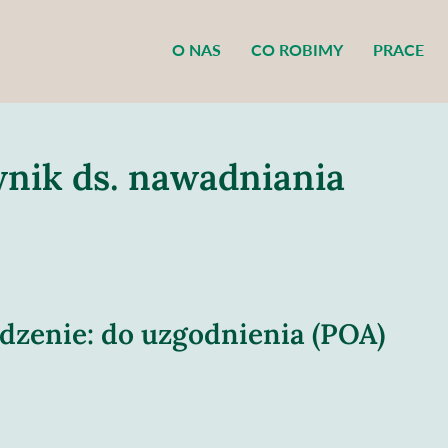
O NAS
CO ROBIMY
PRACE
nik ds. nawadniania
zenie: do uzgodnienia (POA)