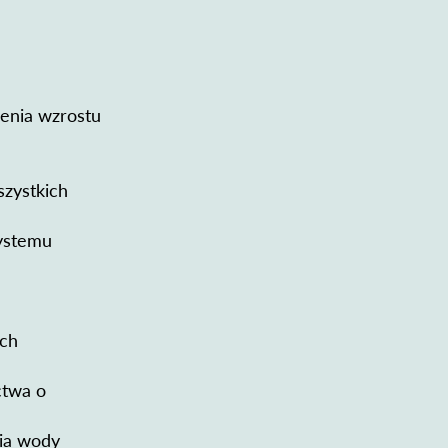
ienia wzrostu
zystkich
systemu
ych
ctwa o
cia wody