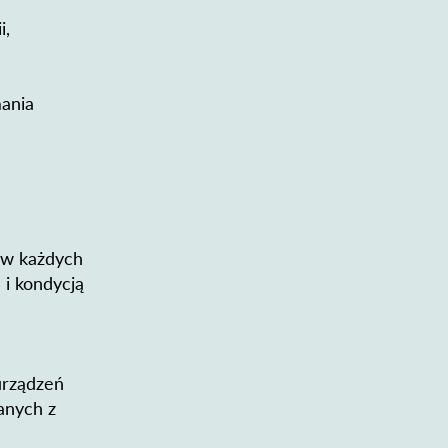
i,
mania
u w każdych
i kondycją
a
urządzeń
anych z