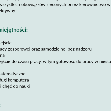
szystkich obowiązków zleconych przez kierownictwo w
fektywny
iejętności:
dejście
acy zespołowej oraz samodzielnej bez nadzoru
sna
ejście do czasu pracy, w tym gotowość do pracy w nies
matematyczne
ługi komputera
i chęć do nauki
: