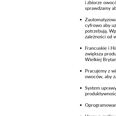
i zbiorze owocó
sprawdzamy ab
Zautomatyzowa
cyfrowo aby uz
potrzebują. Wp
zależności od w
Francuskie i H
zwiększa prod
Wielkiej Brytan
Pracujemy z wi
owoców, aby z
System uprawy
produktywności
Oprogramowanie