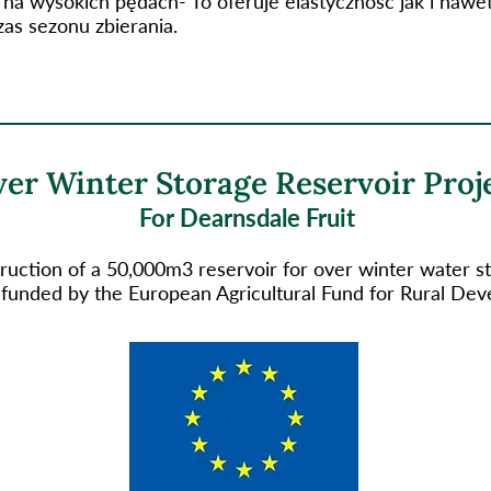
na wysokich pędach- To oferuje elastyczność jak i nawe
as sezonu zbierania.
er Winter Storage Reservoir Proj
For Dearnsdale Fruit
ruction of a 50,000m3 reservoir for over winter water st
rt funded by the European Agricultural Fund for Rural De