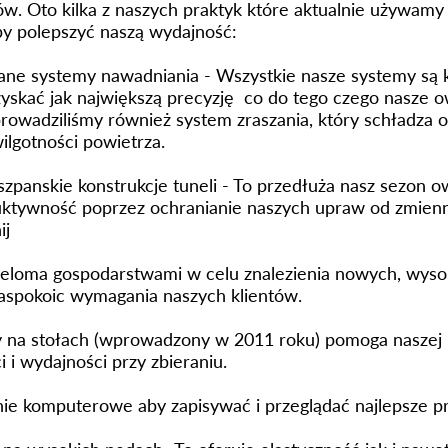
w. Oto kilka z naszych praktyk które aktualnie używamy i
y polepszyć naszą wydajność:
ne systemy nawadniania - Wszystkie nasze systemy są 
yskać jak największą precyzję co do tego czego nasze 
rowadziliśmy również system zraszania, który schładza
ilgotności powietrza.
iszpanskie konstrukcje tuneli - To przedłuża nasz sezon 
uktywność poprzez ochranianie naszych upraw od zmien
ij
eloma gospodarstwami w celu znalezienia nowych, wysoki
aspokoic wymagania naszych klientów.
 na stołach (wprowadzony w 2011 roku) pomoga naszej
 i wydajności przy zbieraniu.
 komputerowe aby zapisywać i przeglądać najlepsze pr