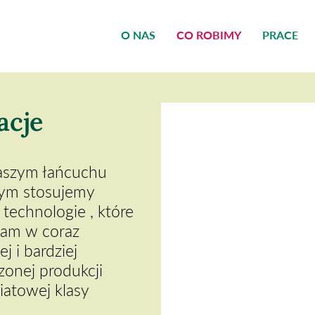
O NAS
CO ROBIMY
PRACE
acje
aszym łańcuchu
ym stosujemy
technologie , które
am w coraz
j i bardziej
onej produkcji
iatowej klasy