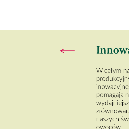
Innow
W całym n
produkcyjn
inowacyjne 
pomagaja n
wydajniejsze
zrównowarz
naszych św
owoców.