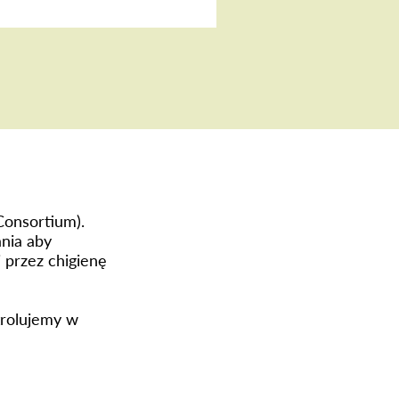
Consortium).
nia aby
 przez chigienę
trolujemy w