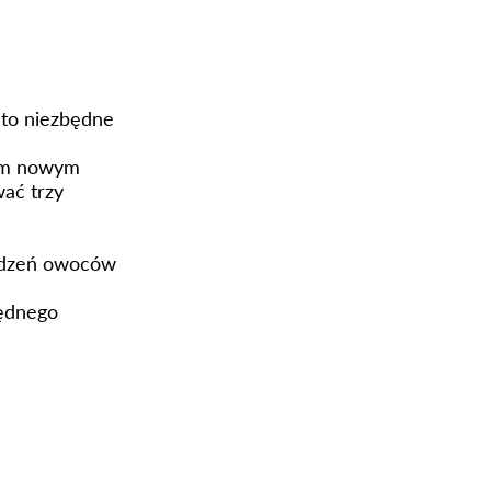
t to niezbędne
zym nowym
ać trzy
kodzeń owoców
będnego