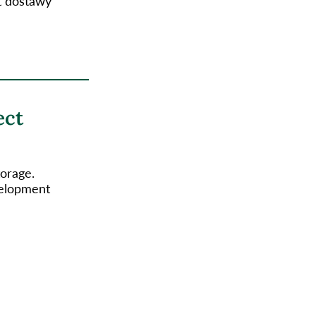
t dostawy
ect
orage.
velopment