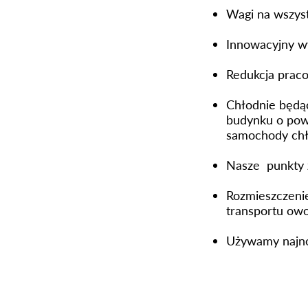
Wagi na wszyst
Innowacyjny w
Redukcja praco
Chłodnie będą
budynku o powi
samochody chł
Nasze punkty 
Rozmieszczenie
transportu ow
Używamy najno