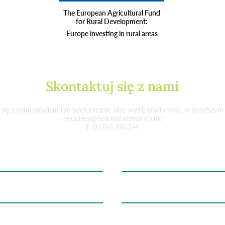
The European Agricultural Fund
for Rural Development:
Europe investing in rural areas
Skontaktuj się z nami
 się z nami emailem lub telefonicznie albo wyślij wiadomość w poniższym
enquiries@dearnsdalefruit.co.uk
T: 01785 780394
Nazwisko
Temat
ć