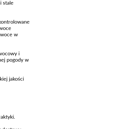
 stale
kontrolowane
owoce
 owoce w
owocowy i
nej pogody w
ej jakości
aktyki.