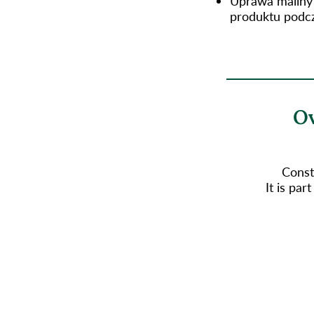
Uprawa maliny 
produktu podcz
Ov
Const
It is pa