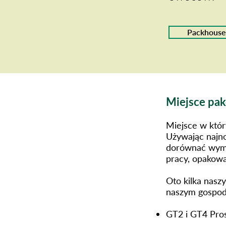
Packhouse
Miejsce pa
Miejsce w któr
Używając najno
dorównać wymag
pracy, opakowa
Oto kilka nasz
naszym gospod
GT2 i GT4 Pro