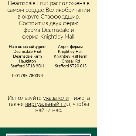
Dearnsdale Fruit расположена в
самом сердце Великобритании
в округе Стаффордшир.
Состоит из двух ферм:
ферма Dearnsdale и
ферма Knightley Hall.
Наш основной адрес:
Адрес фермы
Dearnsdale Fruit
Knightley Hall:
Dearnsdale Farm
Knightley Hall Farm
Haughton
Gnosall Rd
Stafford ST18 9DH
Stafford ST20 0JS
T:
01785 780394
Используйте
указатели
ниже, а
также
виртуальный гид
, чтобы
найти нас.