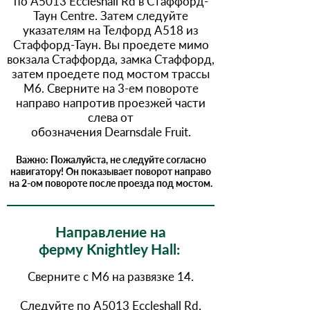
по A5013 Eccleshall Rd в Стаффорд-
Таун Centre. Затем следуйте
указателям на Телфорд A518 из
Стаффорд-Таун. Вы проедете мимо
вокзала Стаффорда, замка Стаффорд,
затем проедете под мостом трассы
М6. Сверните на 3-ем повороте
направо напротив проезжей части
слева от
обозначения Dearnsdale Fruit.
​Важно: Пожалуйста, не следуйте согласно
навигатору! Он показывает поворот направо
на 2-ом повороте после проезда под мостом.
Направление на
ферму Knightley Hall:
Сверните с M6 на развязке 14.
Следуйте по A5013 Eccleshall Rd,